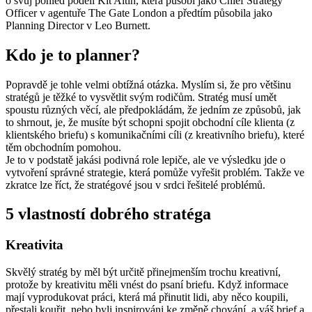
o svůj pohled podělí Kit Altin, která působí jako Chief Strategy
Officer v agentuře The Gate London a předtím působila jako
Planning Director v Leo Burnett.
Kdo je to planner?
Popravdě je tohle velmi obtížná otázka. Myslím si, že pro většinu
stratégů je těžké to vysvětlit svým rodičům. Stratég musí umět
spoustu různých věcí, ale předpokládám, že jedním ze způsobů, jak
to shrnout, je, že musíte být schopni spojit obchodní cíle klienta (z
klientského briefu) s komunikačními cíli (z kreativního briefu), které
těm obchodním pomohou.
Je to v podstatě jakási podivná role lepiče, ale ve výsledku jde o
vytvoření správné strategie, která pomůže vyřešit problém. Takže ve
zkratce lze říct, že stratégové jsou v srdci řešitelé problémů.
5 vlastností dobrého stratéga
Kreativita
Skvělý stratég by měl být určitě přinejmenším trochu kreativní,
protože by kreativitu měli vnést do psaní briefu. Když informace
mají vyprodukovat práci, která má přinutit lidi, aby něco koupili,
přestali kouřit, nebo byli inspirováni ke změně chování, a váš brief a