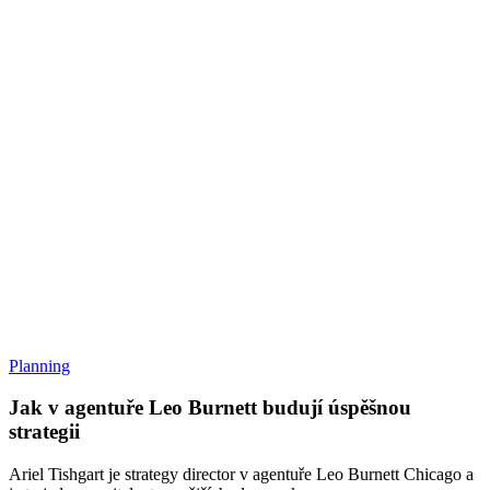
Jak
Planning
v
agentuře
Jak v agentuře Leo Burnett budují úspěšnou
Leo
strategii
Burnett
budují
Ariel Tishgart je strategy director v agentuře Leo Burnett Chicago a
úspěšnou