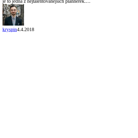
je to jedna z nejtalentovanějších plannerek.…
strategii
kryspin
4.4.2018