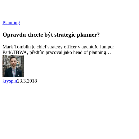
Opravdu
Planning
chcete
být
Opravdu chcete být strategic planner?
strategic
planner?
Mark Tomblin je chief strategy officer v agentuře Juniper
Park\TBWA, předtím pracoval jako head of planning…
kryspin
23.3.2018