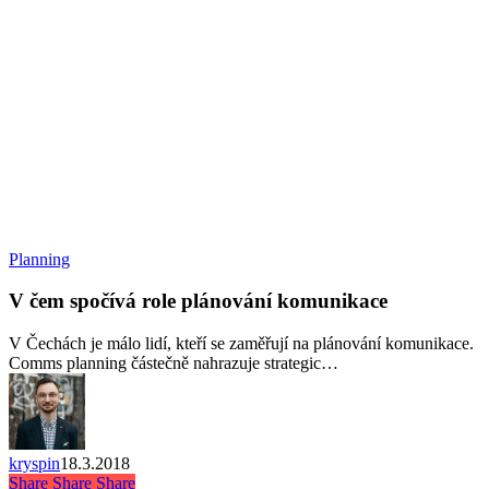
V
Planning
čem
spočívá
V čem spočívá role plánování komunikace
role
plánování
V Čechách je málo lidí, kteří se zaměřují na plánování komunikace.
komunikace
Comms planning částečně nahrazuje strategic…
kryspin
18.3.2018
Share
Share
Share
Share