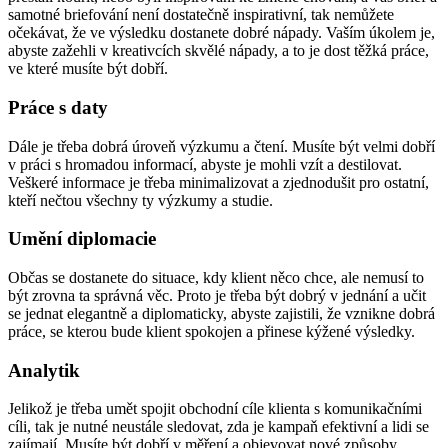
samotné briefování není dostatečně inspirativní, tak nemůžete
očekávat, že ve výsledku dostanete dobré nápady. Vaším úkolem je,
abyste zažehli v kreativcích skvělé nápady, a to je dost těžká práce,
ve které musíte být dobří.
Práce s daty
Dále je třeba dobrá úroveň výzkumu a čtení. Musíte být velmi dobří
v práci s hromadou informací, abyste je mohli vzít a destilovat.
Veškeré informace je třeba minimalizovat a zjednodušit pro ostatní,
kteří nečtou všechny ty výzkumy a studie.
Umění diplomacie
Občas se dostanete do situace, kdy klient něco chce, ale nemusí to
být zrovna ta správná věc. Proto je třeba být dobrý v jednání a učit
se jednat elegantně a diplomaticky, abyste zajistili, že vznikne dobrá
práce, se kterou bude klient spokojen a přinese kýžené výsledky.
Analytik
Jelikož je třeba umět spojit obchodní cíle klienta s komunikačními
cíli, tak je nutné neustále sledovat, zda je kampaň efektivní a lidi se
zajímají. Musíte být dobří v měření a objevovat nové způsoby