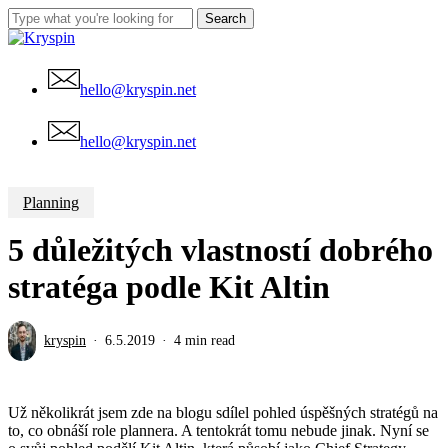
Skip
Search
Clo
to
Close
Me
main
Search
content
hello@kryspin.net
Menu
hello@kryspin.net
Planning
5 důležitých vlastností dobrého
stratéga podle Kit Altin
kryspin
6.5.2019
4 min read
Už několikrát jsem zde na blogu sdílel pohled úspěšných stratégů na
to, co obnáší role plannera. A tentokrát tomu nebude jinak. Nyní se