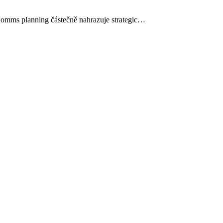
 Comms planning částečně nahrazuje strategic…
Peter
Šebo
–
Jak
na
digitální
strategii