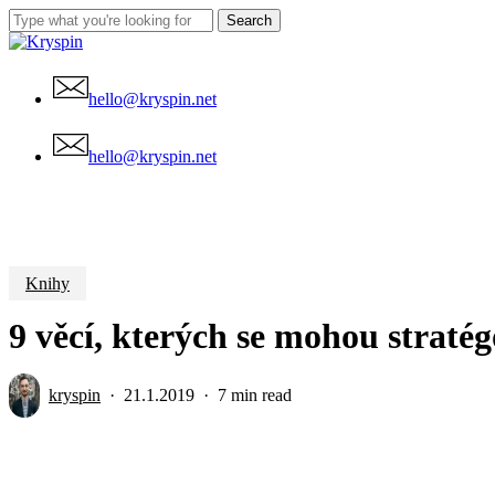
Skip
Search
to
Close
main
Search
content
hello@kryspin.net
Menu
hello@kryspin.net
Knihy
9 věcí, kterých se mohou straté
kryspin
21.1.2019
7 min read