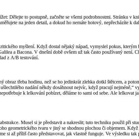
lížet: Dělejte to postupně, začněte se všemi podrobnostmi. Stránku v 
aměřujete na jeden detail, a dokud ho nemáte hotový, nepřecházíte k dalš
ckého myšlení. Když dostal nějaký nápad, vymyslel pokus, kterým by je
e Galilea a Bacona. V dnešní době ovšem už tak často používaný není. C
ad z A/B testování.
 obraz třeba hodinu, než se ho jedinkrát zlehka dotkl štětcem, a poto
i ušlechtilého nadání někdy dosáhnout nejvíc, když pracují nejméně,“ 
nepotřebuje k lelkování pobízet, děláme to sami od sebe. Ale lelkovat 
trakce. Musel si je představit a nakreslit; tuto techniku použil při stu
dnoho geometrického tvaru v jiný se shodnou plochou či objemem. Když
 si až příliš často představovat, jak vlastně funguje. Ve výsledku tak