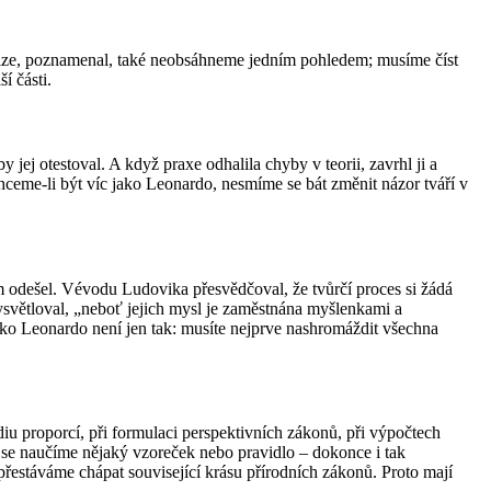
knize, poznamenal, také neobsáhneme jedním pohledem; musíme číst
í části.
j otestoval. A když praxe odhalila chyby v teorii, zavrhl ji a
hceme-li být víc jako Leonardo, nesmíme se bát změnit názor tváří v
m odešel. Vévodu Ludovika přesvědčoval, že tvůrčí proces si žádá
vysvětloval, „neboť jejich mysl je zaměstnána myšlenkami a
jako Leonardo není jen tak: musíte nejprve nashromáždit všechna
diu proporcí, při formulaci perspektivních zákonů, při výpočtech
 se naučíme nějaký vzoreček nebo pravidlo – dokonce i tak
 přestáváme chápat související krásu přírodních zákonů. Proto mají