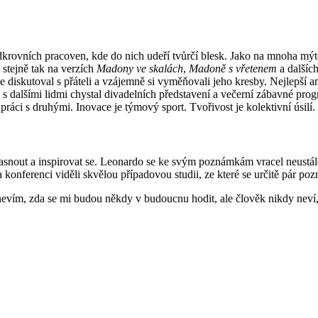
dkrovních pracoven, kde do nich udeří tvůrčí blesk. Jako na mnoha mýt
 stejně tak na verzích
Madony ve skalách
,
Madoně s vřetenem
a dalších
e diskutoval s přáteli a vzájemně si vyměňovali jeho kresby. Nejlepší 
i s dalšími lidmi chystal divadelních představení a večerní zábavné pro
ráci s druhými. Inovace je týmový sport. Tvořivost je kolektivní úsilí.
snout a inspirovat se. Leonardo se ke svým poznámkám vracel neustále.
 na konferenci viděli skvělou případovou studii, ze které se určitě pár 
 nevím, zda se mi budou někdy v budoucnu hodit, ale člověk nikdy neví