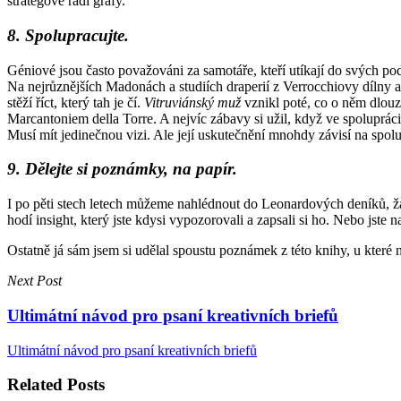
stratégové rádi grafy.
8. Spolupracujte.
Géniové jsou často považováni za samotáře, kteří utíkají do svých po
Na nejrůznějších Madonách a studiích draperií z Verrocchiovy dílny a
stěží říct, který tah je čí.
Vitruviánský muž
vznikl poté, co o něm dlouz
Marcantoniem della Torre. A nejvíc zábavy si užil, když ve spoluprác
Musí mít jedinečnou vizi. Ale její uskutečnění mnohdy závisí na spolup
9. Dělejte si poznámky, na papír.
I po pěti stech letech můžeme nahlédnout do Leonardových deníků, ža
hodí insight, který jste kdysi vypozorovali a zapsali si ho. Nebo jste
Ostatně já sám jsem si udělal spoustu poznámek z této knihy, u které
Next Post
Ultimátní návod pro psaní kreativních briefů
Ultimátní návod pro psaní kreativních briefů
Related Posts