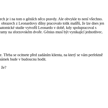
ech je i na tom o géniích něco pravdy. Ale obvykle to není všechno.
 obrazech z Leonardovy dílny pracovalo tolik malířů, že lze dnes jen
anatomické studie vytvořil Leonardo v době, kdy spolupracoval s
gramy na sforzovském dvoře. Génius musí být vynikající jednotlivec.
 Třeba se ocitnete před zadáním klienta, na který se vám perfektně
poznámek bude v budoucnu hodit.
, že?