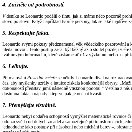
4. Začněte od podrobností.
V
deníku se Leonardo podělil o fintu, jak si máme něco pozorně proh
slovo po slovu. Když například tvoříte persony, tak se také nejdříve z
5. Respektujte fakta.
Leonardo svými pokusy předznamenal věk vědeckého pozorování a kriti
hledal novou. Tento postup začal být běžný až o sto let později v éř
tvář novým informacím, které získáme ať už z výzkumu, nebo napříkl
6. Lelkujte.
Při malování
Poslední večeře
se někdy Leonardo díval na rozpracovaný
čas, aby myšlenky uzrály a intuice získala konkrétnější obrysy. „Muž
dokonalostí představ, jimž následně vtisknou podobu.“ Většina z nás 
dostupná fakta a nápady a teprve pak je nechat kvasit.
7. Přemýšlejte vizuálně.
Leonardo nebyl obdařen schopností vymýšlet matematické rovnice či abs
odrazu světla od dutých zrcadel a samozřejmě při transformacích je
jednoduché jako postupy při násobení nebo míchání barev –, přestaneme