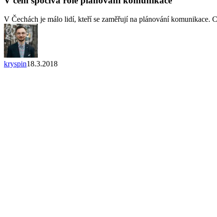
V čem spočívá role plánování komunikace
V Čechách je málo lidí, kteří se zaměřují na plánování komunikace.
kryspin
18.3.2018