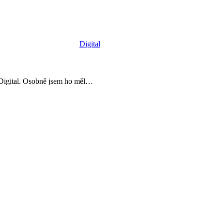
Digital
PS:Digital. Osobně jsem ho měl…
5
důležitých
vlastností
dobrého
stratéga
podle
Kit
Altin