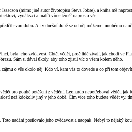
er Isaacson (mimo jiné autor životopisu Steva Jobse), a kniha mě napros
tektovi, vynálezci a malíři víme téměř naprosto vše.
ré předčil svou dobu. A i v dnešní době se od něj můžeme mnohému naučit
inci, byla jeho zvídavost. Chtěl vědět, proč lidé zívají, jak chodí ve Fla
brazu. Sám si dával úkoly, aby toho zjistil víc o všem kolem něho.
 zájmu o vše okolo něj. Kdo ví, kam vás to dovede a co při tom objevít
vědět pro pouhé potěšení z vědění. Leonardo nepotřeboval vědět, jak 
lostí než kdokoliv jiný v jeho době. Čím více toho budete vědět vy, tím 
 Toto nadání posilovalo jeho zvědavost a naopak. Nebyl to nějaký kouz