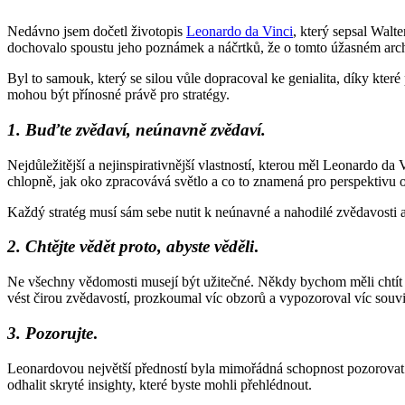
Nedávno jsem dočetl životopis
Leonardo da Vinci
, který sepsal Walt
dochovalo spoustu jeho poznámek a náčrtků, že o tomto úžasném archi
Byl to samouk, který se silou vůle dopracoval ke genialita, díky kte
mohou být přínosné právě pro stratégy.
1. Buďte zvědaví, neúnavně zvědaví.
Nejdůležitější a nejinspirativnější vlastností, kterou měl Leonardo da V
chlopně, jak oko zpracovává světlo a co to znamená pro perspektivu o
Každý stratég musí sám sebe nutit k neúnavné a nahodilé zvědavosti a
2. Chtějte vědět proto, abyste věděli
.
Ne všechny vědomosti musejí být užitečné. Někdy bychom měli chtít 
vést čirou zvědavostí, prozkoumal víc obzorů a vypozoroval víc souvis
3. Pozorujte
.
Leonardovou největší předností byla mimořádná schopnost pozorovat.
odhalit skryté insighty, které byste mohli přehlédnout.