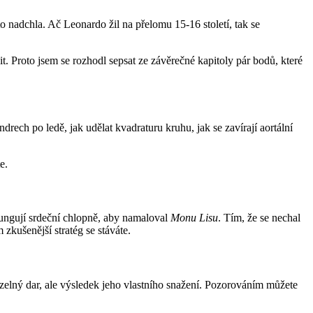
to nadchla. Ač Leonardo žil na přelomu 15-16 století, tak se
. Proto jsem se rozhodl sepsat ze závěrečné kapitoly pár bodů, které
ndrech po ledě, jak udělat kvadraturu kruhu, jak se zavírají aortální
e.
fungují srdeční chlopně, aby namaloval
Monu Lisu
. Tím, že se nechal
zkušenější stratég se stáváte.
elný dar, ale výsledek jeho vlastního snažení. Pozorováním můžete