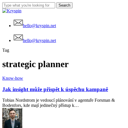
Skip
Search
Clo
to
Close
Me
main
Search
content
hello@kryspin.net
Menu
hello@kryspin.net
Tag
strategic planner
Jak
Know-how
insight
může
Jak insight může přispět k úspěchu kampaně
přispět
k
Tobias Nordstrom je vedoucí plánování v agentuře Forsman &
úspěchu
Bodenfors, kde mají jedinečný přístup k…
kampaně