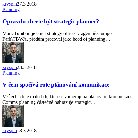
kryspin
27.3.2018
Opravdu
Planning
chcete
být
Opravdu chcete být strategic planner?
strategic
planner?
Mark Tomblin je chief strategy officer v agentuře Juniper
Park\TBWA, předtím pracoval jako head of planning…
kryspin
23.3.2018
V
Planning
čem
spočívá
V čem spočívá role plánování komunikace
role
plánování
V Čechách je málo lidí, kteří se zaměřují na plánování komunikace.
komunikace
Comms planning částečně nahrazuje strategic…
kryspin
18.3.2018