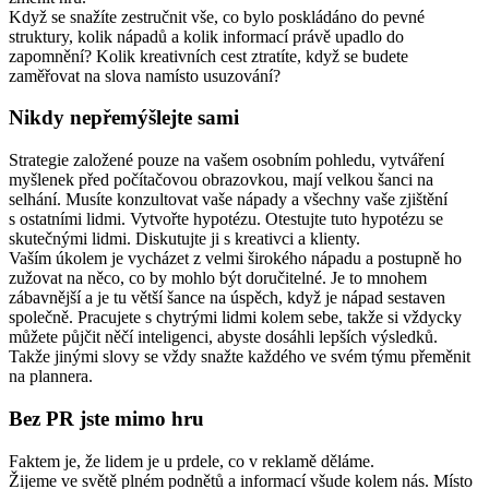
Když se snažíte zestručnit vše, co bylo poskládáno do pevné
struktury, kolik nápadů a kolik informací právě upadlo do
zapomnění? Kolik kreativních cest ztratíte, když se budete
zaměřovat na slova namísto usuzování?
Nikdy nepřemýšlejte sami
Strategie založené pouze na vašem osobním pohledu, vytváření
myšlenek před počítačovou obrazovkou, mají velkou šanci na
selhání. Musíte konzultovat vaše nápady a všechny vaše zjištění
s ostatními lidmi. Vytvořte hypotézu. Otestujte tuto hypotézu se
skutečnými lidmi. Diskutujte ji s kreativci a klienty.
Vaším úkolem je vycházet z velmi širokého nápadu a postupně ho
zužovat na něco, co by mohlo být doručitelné. Je to mnohem
zábavnější a je tu větší šance na úspěch, když je nápad sestaven
společně. Pracujete s chytrými lidmi kolem sebe, takže si vždycky
můžete půjčit něčí inteligenci, abyste dosáhli lepších výsledků.
Takže jinými slovy se vždy snažte každého ve svém týmu přeměnit
na plannera.
Bez PR jste mimo hru
Faktem je, že lidem je u prdele, co v reklamě děláme.
Žijeme ve světě plném podnětů a informací všude kolem nás. Místo