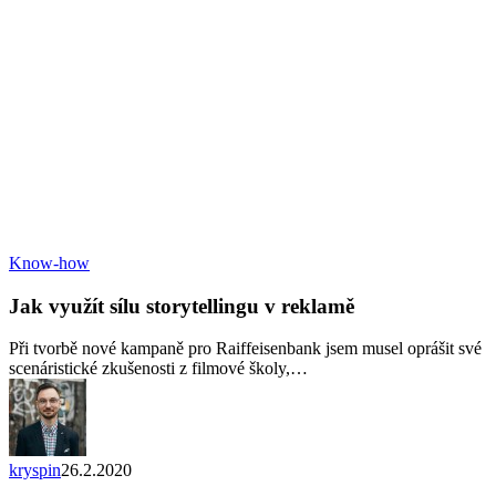
Jak
Know-how
využít
sílu
Jak využít sílu storytellingu v reklamě
storytellingu
v
Při tvorbě nové kampaně pro Raiffeisenbank jsem musel oprášit své
reklamě
scenáristické zkušenosti z filmové školy,…
kryspin
26.2.2020