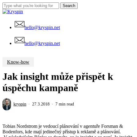
Skip
Search
to
Close
main
Search
content
hello@kryspin.net
Menu
hello@kryspin.net
Know-how
Jak insight může přispět k
úspěchu kampaně
kryspin
27.3.2018
7 min read
Tobias Nordstrom je vedoucí plánování v agentuře Forsman &
Bodenfors, kde mají jedinečný přístup k reklamě a plánování.