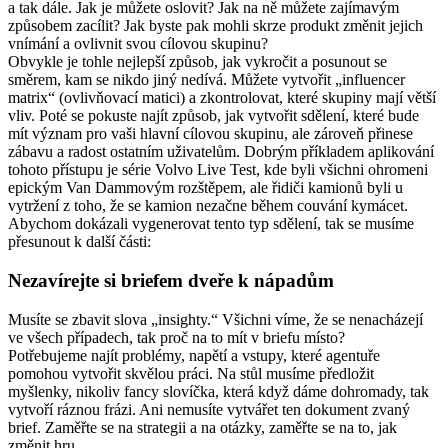
a tak dále. Jak je můžete oslovit? Jak na ně můžete zajímavým
způsobem zacílit? Jak byste pak mohli skrze produkt změnit jejich
vnímání a ovlivnit svou cílovou skupinu?
Obvykle je tohle nejlepší způsob, jak vykročit a posunout se
směrem, kam se nikdo jiný nedívá. Můžete vytvořit „influencer
matrix“ (ovlivňovací matici) a zkontrolovat, které skupiny mají větší
vliv. Poté se pokuste najít způsob, jak vytvořit sdělení, které bude
mít význam pro vaši hlavní cílovou skupinu, ale zároveň přinese
zábavu a radost ostatním uživatelům. Dobrým příkladem aplikování
tohoto přístupu je série Volvo Live Test, kde byli všichni ohromeni
epickým Van Dammovým rozštěpem, ale řidiči kamionů byli u
vytržení z toho, že se kamion nezačne během couvání kymácet.
Abychom dokázali vygenerovat tento typ sdělení, tak se musíme
přesunout k další části:
Nezavírejte si briefem dveře k nápadům
Musíte se zbavit slova „insighty.“ Všichni víme, že se nenacházejí
ve všech případech, tak proč na to mít v briefu místo?
Potřebujeme najít problémy, napětí a vstupy, které agentuře
pomohou vytvořit skvělou práci. Na stůl musíme předložit
myšlenky, nikoliv fancy slovíčka, která když dáme dohromady, tak
vytvoří ráznou frázi. Ani nemusíte vytvářet ten dokument zvaný
brief. Zaměřte se na strategii a na otázky, zaměřte se na to, jak
změnit hru.