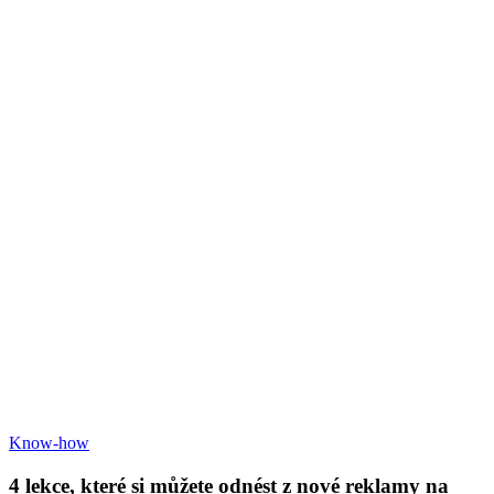
4
Know-how
lekce,
které
4 lekce, které si můžete odnést z nové reklamy na