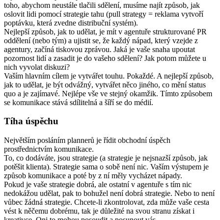
toho, abychom neustále tlačili sdělení, musíme najít způsob, jak
oslovit lidi pomocí strategie tahu (pull strategy = reklama vytvoří
poptávku, která zvedne distribuční systém).
Nejlepší způsob, jak to udělat, je mít v agentuře strukturované PR
oddělení (nebo tým) a ujistit se, že každý nápad, který vzejde z
agentury, začíná tiskovou zprávou. Jaká je vaše snaha upoutat
pozornost lidí a zasadit je do vašeho sdělení? Jak potom můžete u
nich vyvolat diskuzi?
Vaším hlavním cílem je vytvářet touhu. Pokaždé. A nejlepší způsob,
jak to udělat, je být odvážný, vytvářet něco jiného, co mění status
quo a je zajímavé. Nejlépe vše ve stejný okamžik. Tímto způsobem
se komunikace stává sdílitelná a šíří se do médií.
Tíha úspěchu
Největším posláním plannerů je řídit obchodní úspěch
prostřednictvím komunikace.
To, co dodáváte, jsou strategie (a strategie je nejsnazší způsob, jak
potěšit klienta). Strategie sama o sobě není nic. Vaším výstupem je
způsob komunikace a poté by z ní měly vycházet nápady.
Pokud je vaše strategie dobrá, ale ostatní v agentuře s tím nic
nedokážou udělat, pak to bohužel není dobrá strategie. Nebo to není
vůbec žádná strategie. Chcete-li zkontrolovat, zda může vaše cesta
vést k něčemu dobrému, tak je důležité na svou stranu získat i
kreativce. Oni to mohou posoudit a posunout vás.