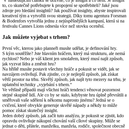
V následujícím článku se dozvíte, co je insight a co není. Je insight
to, co skutečně potřebujete k propojení se spotřebiteli? Jaké jsou
zdroje pro hledání insightů? Jak používat insighty, abyste inspirovali
kreativní tým a vytvořili svou strategii. Díky tomu agentura Forsman
& Bodenfors vytvořila jednu z nejúspěšnějších kampaní, která si na
festivalu Cannes Lions odnesla více než stovku ocenění.
Jak můžete vyjebat s trhem?
První věc, kterou jako planneři musíte udělat, je definování hry.
S kým soutěžíte? Jste hlavním hráčem, který má strukturu, ale nemá
rychlost? Nebo je váš klient jen smolařem, který musí najít způsob,
jak vyzvat lídra a změnit hru?
Na hřiště musíte postavit všechny hráče a pokusit se vidět, jak se
navzájem ovlivňují. Pak zjistíte, co je nejlepší způsob, jak získat
větší prostor na trhu. Skvělý způsob, jak najít tyto mezery na trhu, je
uplatnění techniky „vyjebání s trhem.“
Ve většině případů mají všichni hráči tendenci věnovat pozornost
stejné skupině lidí. Ale co by se stalo, kdybyste hru úplně převrátili a
směřovali vaše sdělení k někomu naprosto jinému? Jedná se o
cvičení, které obvykle generuje skvělé nápady a někdy to může
pomoc získat skutečný insight.
Jeden dobrý způsob, jak začít tuto analýzu, je pokusit se zjistit, kdo
opravdu ovlivňuje nákupní chování vaší cílové skupiny. Může se
jednat o děti, přátele, manželku, manžela, rodiče, společnost obecně