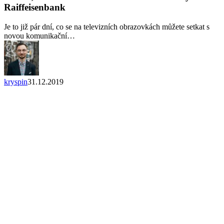
si
Raiffeisenbank
můžete
odnést
Je to již pár dní, co se na televizních obrazovkách můžete setkat s
z
novou komunikační…
nové
reklamy
na
Raiffeisenbank
kryspin
31.12.2019