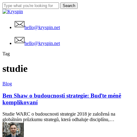
Skip
Search
to
Close
main
Search
content
hello@kryspin.net
Menu
hello@kryspin.net
Tag
studie
Ben
Blog
Shaw
o
Ben Shaw o budoucnosti strategie: Buďte méně
budoucnosti
komplikovaní
strategie:
Buďte
Studie WARC o budoucnosti strategie 2018 je založená na
méně
globálním průzkumu strategů, která odhaluje disciplínu,…
komplikovaní