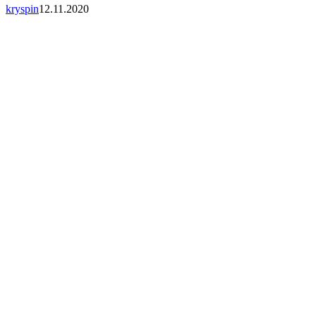
kryspin
12.11.2020