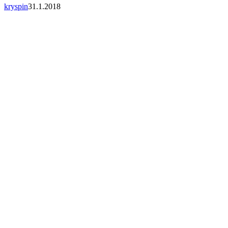
kryspin
31.1.2018