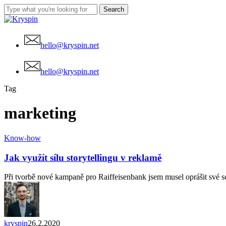
Skip
Search
to
Close
main
Search
content
hello@kryspin.net
Menu
hello@kryspin.net
Tag
marketing
Jak
Know-how
využít
sílu
Jak využít sílu storytellingu v reklamě
storytellingu
v
Při tvorbě nové kampaně pro Raiffeisenbank jsem musel oprášit své s
reklamě
kryspin
26.2.2020