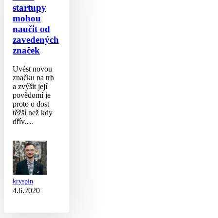
od
startupy
zavedených
mohou
značek
naučit od
zavedených
značek
Uvést novou
značku na trh
a zvýšit její
povědomí je
proto o dost
těžší než kdy
dřív.…
kryspin
4.6.2020