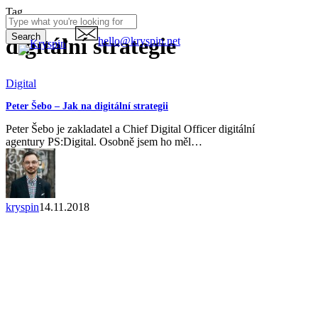
Skip
Tag
Clo
to
Me
main
Search
digitální strategie
Menu
hello@kryspin.net
content
Close
Search
Peter
Digital
Šebo
Peter Šebo – Jak na digitální strategii
–
Jak
Peter Šebo je zakladatel a Chief Digital Officer digitální
na
agentury PS:Digital. Osobně jsem ho měl…
digitální
strategii
kryspin
14.11.2018